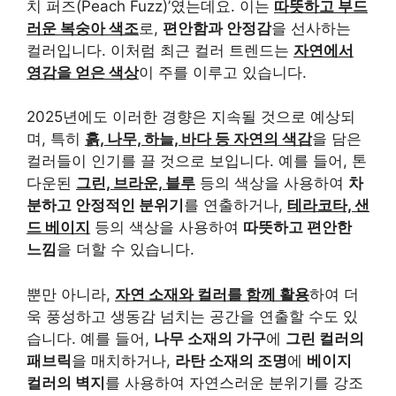
치 퍼즈(Peach Fuzz)’였는데요. 이는
따뜻하고 부드
러운 복숭아 색조
로,
편안함과 안정감
을 선사하는
컬러입니다. 이처럼 최근 컬러 트렌드는
자연에서
영감을 얻은 색상
이 주를 이루고 있습니다.
2025년에도 이러한 경향은 지속될 것으로 예상되
며, 특히
흙, 나무, 하늘, 바다 등 자연의 색감
을 담은
컬러들이 인기를 끌 것으로 보입니다. 예를 들어, 톤
다운된
그린, 브라운, 블루
등의 색상을 사용하여
차
분하고 안정적인 분위기
를 연출하거나,
테라코타, 샌
드 베이지
등의 색상을 사용하여
따뜻하고 편안한
느낌
을 더할 수 있습니다.
뿐만 아니라,
자연 소재와 컬러를 함께 활용
하여 더
욱 풍성하고 생동감 넘치는 공간을 연출할 수도 있
습니다. 예를 들어,
나무 소재의 가구
에
그린 컬러의
패브릭
을 매치하거나,
라탄 소재의 조명
에
베이지
컬러의 벽지
를 사용하여 자연스러운 분위기를 강조