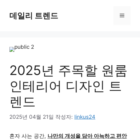
컨
텐
데일리 트렌드
메
츠
로
뉴
건
너
뛰
기
2025년 주목할 원룸
인테리어 디자인 트
렌드
2025년 04월 21일
작성자:
linkus24
혼자 사는 공간,
나만의 개성을 담아 아늑하고 편안