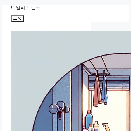
컨
데일리 트렌드
텐
메
츠
뉴
로
건
너
뛰
기