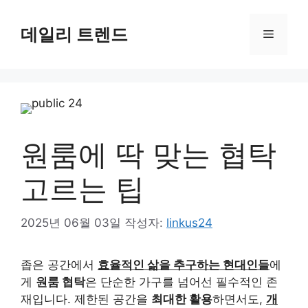
컨
텐
데일리 트렌드
메
츠
로
뉴
건
너
뛰
기
원룸에 딱 맞는 협탁
고르는 팁
2025년 06월 03일
작성자:
linkus24
좁은 공간에서
효율적인 삶을 추구하는 현대인들
에
게
원룸 협탁
은 단순한 가구를 넘어선 필수적인 존
재입니다. 제한된 공간을
최대한 활용
하면서도,
개